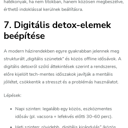
hatékonyak, ha nem titokban, hanem közösen megbeszélve,
érthető indoklással kerülnek beállításra.
7. Digitális detox-elemek
beépítése
A modern házirendekben egyre gyakrabban jelennek meg
strukturált „digitális szünetek” és közös offline idősávok. A
digitális detoxról szóló áttekintések szerint a rendszeres,
előre kijelölt tech-mentes időszakok javítják a mentális
jóllétet, csökkentik a stresszt és a problémás használatot.
Lépések:
Napi szinten: legalább egy közös, eszközmentes
idősáv (pl. vacsora + lefekvés előtti 30–60 perc).
Heti szinten: rövidebb „digitális kirándulás” (közös