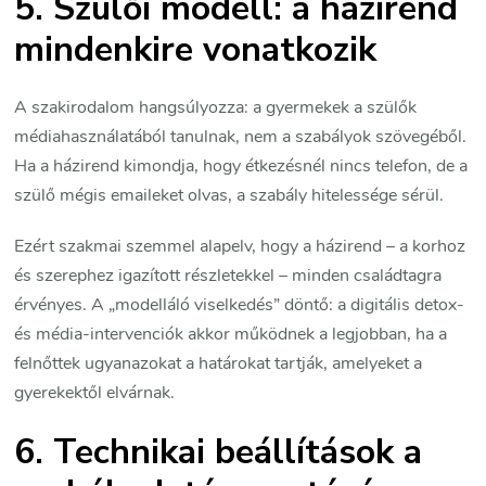
5. Szülői modell: a házirend
mindenkire vonatkozik
A szakirodalom hangsúlyozza: a gyermekek a szülők
médiahasználatából tanulnak, nem a szabályok szövegéből.
Ha a házirend kimondja, hogy étkezésnél nincs telefon, de a
szülő mégis emaileket olvas, a szabály hitelessége sérül.
Ezért szakmai szemmel alapelv, hogy a házirend – a korhoz
és szerephez igazított részletekkel – minden családtagra
érvényes. A „modelláló viselkedés” döntő: a digitális detox-
és média-intervenciók akkor működnek a legjobban, ha a
felnőttek ugyanazokat a határokat tartják, amelyeket a
gyerekektől elvárnak.
6. Technikai beállítások a