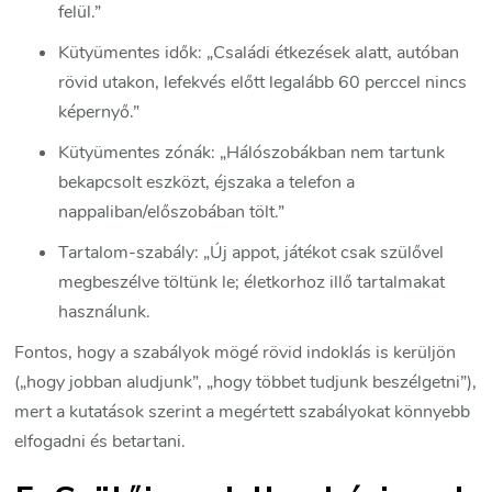
felül.”
Kütyümentes idők: „Családi étkezések alatt, autóban
rövid utakon, lefekvés előtt legalább 60 perccel nincs
képernyő.”
Kütyümentes zónák: „Hálószobákban nem tartunk
bekapcsolt eszközt, éjszaka a telefon a
nappaliban/előszobában tölt.”
Tartalom-szabály: „Új appot, játékot csak szülővel
megbeszélve töltünk le; életkorhoz illő tartalmakat
használunk.
Fontos, hogy a szabályok mögé rövid indoklás is kerüljön
(„hogy jobban aludjunk”, „hogy többet tudjunk beszélgetni”),
mert a kutatások szerint a megértett szabályokat könnyebb
elfogadni és betartani.