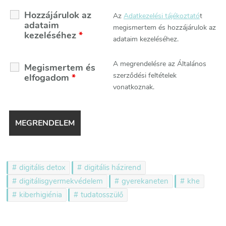
Hozzájárulok az
Az
Adatkezelési tájékoztató
t
adataim
megismertem és hozzájárulok az
kezeléséhez
*
adataim kezeléséhez.
A megrendelésre az Általános
Megismertem és
szerződési feltételek
elfogadom
*
vonatkoznak.
digitális detox
digitális házirend
digitálisgyermekvédelem
gyerekaneten
khe
kiberhigiénia
tudatosszülő