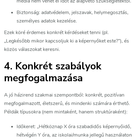
média nem vehet el időt az alapvető szükségletektől.
Biztonság: adatvédelem, jelszavak, helymegosztás,
személyes adatok kezelése.
Ezek köré érdemes konkrét kérdéseket tenni (pl.
„Legkésőbb mikor kapcsoljuk ki a képernyőket este?”), és
közös válaszokat keresni.
4. Konkrét szabályok
megfogalmazása
A jó házirend szakmai szempontból: konkrét, pozitívan
megfogalmazott, életszerű, és mindenki számára érthető.
Példák típusokra (nem mintaként, hanem struktúraként):
Időkeret: „Hétköznap X óra szabadidős képernyőidő,
hétvégén Y óra, az iskolai/munka jellegű használaton