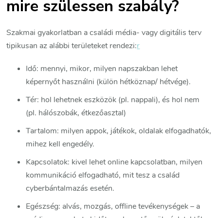
mire szülessen szabály?
Szakmai gyakorlatban a családi média- vagy digitális terv
tipikusan az alábbi területeket rendezi:
r
Idő: mennyi, mikor, milyen napszakban lehet
képernyőt használni (külön hétköznap/ hétvége).
Tér: hol lehetnek eszközök (pl. nappali), és hol nem
(pl. hálószobák, étkezőasztal)
Tartalom: milyen appok, játékok, oldalak elfogadhatók,
mihez kell engedély.
Kapcsolatok: kivel lehet online kapcsolatban, milyen
kommunikáció elfogadható, mit tesz a család
cyberbántalmazás esetén.
Egészség: alvás, mozgás, offline tevékenységek – a