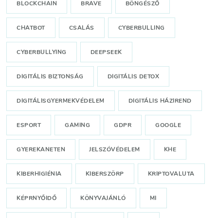
BLOCKCHAIN
BRAVE
BÖNGÉSZŐ
CHATBOT
CSALÁS
CYBERBULLING
CYBERBULLYING
DEEPSEEK
DIGITÁLIS BIZTONSÁG
DIGITÁLIS DETOX
DIGITÁLISGYERMEKVÉDELEM
DIGITÁLIS HÁZIREND
ESPORT
GAMING
GDPR
GOOGLE
GYEREKANETEN
JELSZÓVÉDELEM
KHE
KIBERHIGIÉNIA
KIBERSZÖRP
KRIPTOVALUTA
KÉPRNYŐIDŐ
KÖNYVAJÁNLÓ
MI