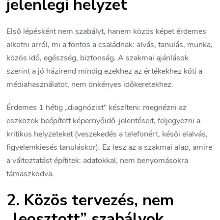
jelenlegi helyzet
Első lépésként nem szabályt, hanem közös képet érdemes
alkotni arról, mi a fontos a családnak: alvás, tanulás, munka,
közös idő, egészség, biztonság. A szakmai ajánlások
szerint a jó házirend mindig ezekhez az értékekhez köti a
médiahasználatot, nem önkényes időkeretekhez.
Érdemes 1 hétig „diagnózist” készíteni: megnézni az
eszközök beépített képernyőidő-jelentéseit, feljegyezni a
kritikus helyzeteket (veszekedés a telefonért, késői elalvás,
figyelemkiesés tanuláskor). Ez lesz az a szakmai alap, amire
a változtatást építitek: adatokkal, nem benyomásokra
támaszkodva.
2. Közös tervezés, nem
„leosztott” szabályok