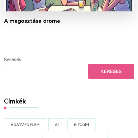
A megosztása öröme
Keresés
KERESÉS
Címkék
ADATVÉDELEM
AI
BITCOIN