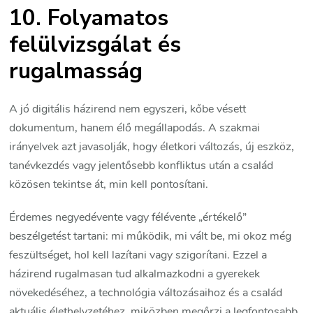
10. Folyamatos
felülvizsgálat és
rugalmasság
A jó digitális házirend nem egyszeri, kőbe vésett
dokumentum, hanem élő megállapodás. A szakmai
irányelvek azt javasolják, hogy életkori változás, új eszköz,
tanévkezdés vagy jelentősebb konfliktus után a család
közösen tekintse át, min kell pontosítani.
Érdemes negyedévente vagy félévente „értékelő”
beszélgetést tartani: mi működik, mi vált be, mi okoz még
feszültséget, hol kell lazítani vagy szigorítani. Ezzel a
házirend rugalmasan tud alkalmazkodni a gyerekek
növekedéséhez, a technológia változásaihoz és a család
aktuális élethelyzetéhez, miközben megőrzi a legfontosabb