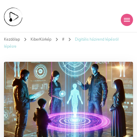
KiberHigiénia
A digitális jövőd védelme
Kezdőlap
KiberKörkép
#
Digitális házirend lépésről
Egyesület
lépésre