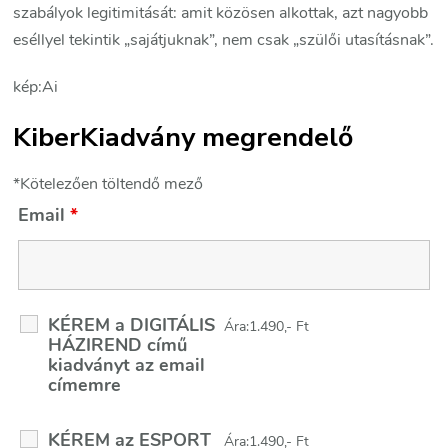
szabályok legitimitását: amit közösen alkottak, azt nagyobb
eséllyel tekintik „sajátjuknak”, nem csak „szülői utasításnak”.
kép:Ai
KiberKiadvány megrendelő
*Kötelezően töltendő mező
Email
*
KÉREM a DIGITÁLIS
Ára:1.490,- Ft
HÁZIREND című
kiadványt az email
címemre
KÉREM az ESPORT
Ára:1.490,- Ft