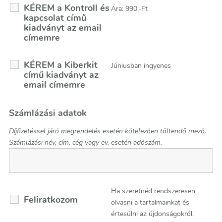
KÉREM a Kontroll és
Ára: 990,-Ft
kapcsolat című
kiadványt az email
címemre
KÉREM a Kiberkit
Júniusban ingyenes
című kiadványt az
email címemre
Számlázási adatok
Díjfizetéssel járó megrendelés esetén kötelezően töltendő mező.
Számlázási név, cím, cég vagy ev. esetén adószám.
Ha szeretnéd rendszeresen
Feliratkozom
olvasni a tartalmainkat és
értesülni az újdonságokról.