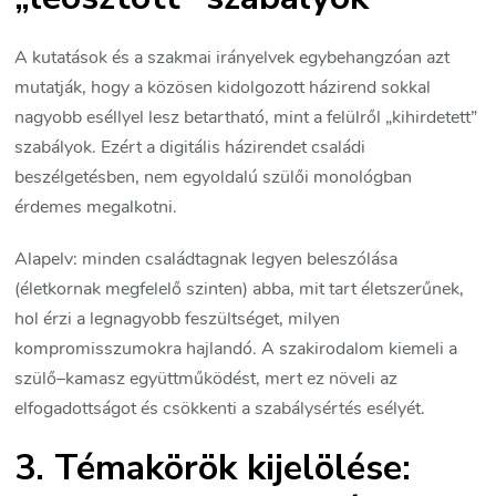
A kutatások és a szakmai irányelvek egybehangzóan azt
mutatják, hogy a közösen kidolgozott házirend sokkal
nagyobb eséllyel lesz betartható, mint a felülről „kihirdetett”
szabályok. Ezért a digitális házirendet családi
beszélgetésben, nem egyoldalú szülői monológban
érdemes megalkotni.
Alapelv: minden családtagnak legyen beleszólása
(életkornak megfelelő szinten) abba, mit tart életszerűnek,
hol érzi a legnagyobb feszültséget, milyen
kompromisszumokra hajlandó. A szakirodalom kiemeli a
szülő–kamasz együttműködést, mert ez növeli az
elfogadottságot és csökkenti a szabálysértés esélyét.
3. Témakörök kijelölése: