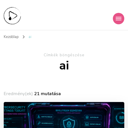
KiberHigiénia
A digitális jövőd védelme
Kezdőlap
ai
Egyesület
Címkék böngészése
ai
Eredmény(ek)
21 mutatása