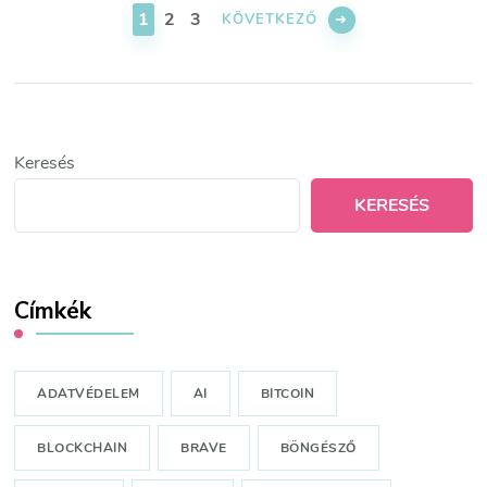
lapozása
OLDAL
OLDAL
OLDAL
1
2
3
KÖVETKEZŐ
Keresés
KERESÉS
Címkék
ADATVÉDELEM
AI
BITCOIN
BLOCKCHAIN
BRAVE
BÖNGÉSZŐ