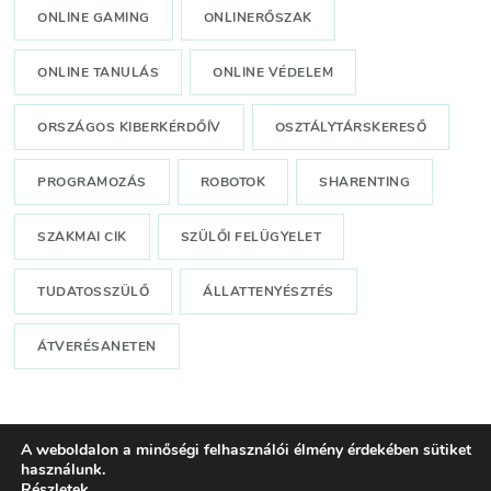
ONLINE GAMING
ONLINERŐSZAK
ONLINE TANULÁS
ONLINE VÉDELEM
ORSZÁGOS KIBERKÉRDŐÍV
OSZTÁLYTÁRSKERESŐ
PROGRAMOZÁS
ROBOTOK
SHARENTING
SZAKMAI CIK
SZÜLŐI FELÜGYELET
TUDATOSSZÜLŐ
ÁLLATTENYÉSZTÉS
ÁTVERÉSANETEN
A weboldalon a minőségi felhasználói élmény érdekében sütiket
Minden jog fenntartva!© KiberHigiénia Egyesület, 2024-
használunk.
Részletek