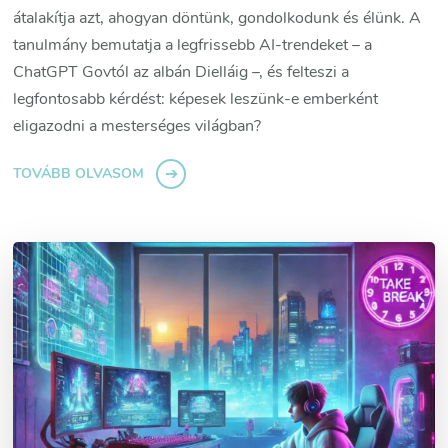
átalakítja azt, ahogyan döntünk, gondolkodunk és élünk. A
tanulmány bemutatja a legfrissebb AI-trendeket – a
ChatGPT Govtól az albán Dielláig –, és felteszi a
legfontosabb kérdést: képesek leszünk-e emberként
eligazodni a mesterséges világban?
TOVÁBB OLVASOM