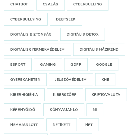
CHATBOT
CSALÁS
CYBERBULLING
CYBERBULLYING
DEEPSEEK
DIGITÁLIS BIZTONSÁG
DIGITÁLIS DETOX
DIGITÁLISGYERMEKVÉDELEM
DIGITÁLIS HÁZIREND
ESPORT
GAMING
GDPR
GOOGLE
GYEREKANETEN
JELSZÓVÉDELEM
KHE
KIBERHIGIÉNIA
KIBERSZÖRP
KRIPTOVALUTA
KÉPRNYŐIDŐ
KÖNYVAJÁNLÓ
MI
NEMAJÁNLOTT
NETIKETT
NFT