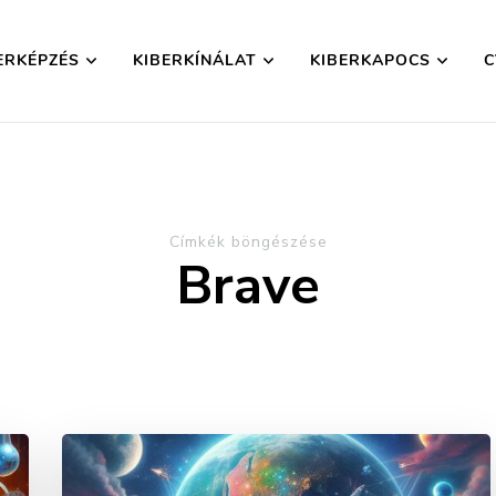
ERKÉPZÉS
KIBERKÍNÁLAT
KIBERKAPOCS
C
yesület
Címkék böngészése
Brave