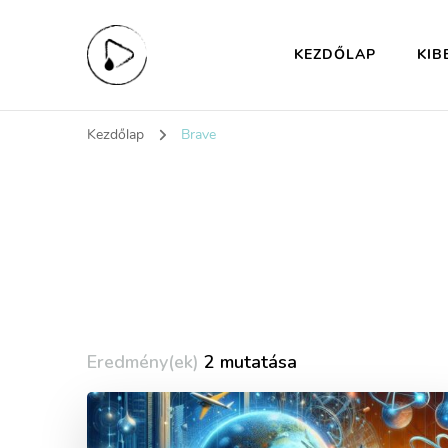
KEZDŐLAP
KIB
KiberHigiénia Eg
A digitális jövőd védelme
Kezdőlap
Brave
Eredmény(ek)
2 mutatása