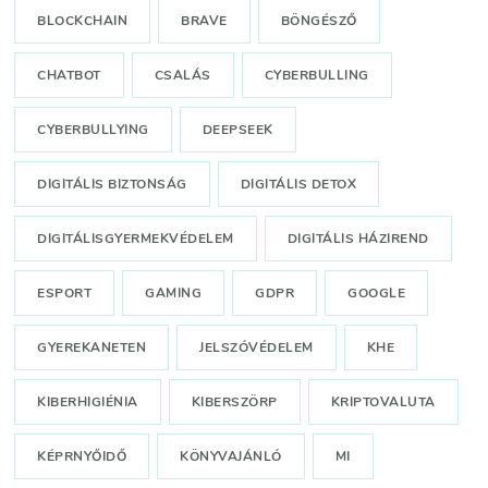
BLOCKCHAIN
BRAVE
BÖNGÉSZŐ
CHATBOT
CSALÁS
CYBERBULLING
CYBERBULLYING
DEEPSEEK
DIGITÁLIS BIZTONSÁG
DIGITÁLIS DETOX
DIGITÁLISGYERMEKVÉDELEM
DIGITÁLIS HÁZIREND
ESPORT
GAMING
GDPR
GOOGLE
GYEREKANETEN
JELSZÓVÉDELEM
KHE
KIBERHIGIÉNIA
KIBERSZÖRP
KRIPTOVALUTA
KÉPRNYŐIDŐ
KÖNYVAJÁNLÓ
MI