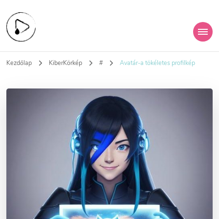
KiberHigiénia
A digitális jövőd védelme
Kezdőlap
KiberKörkép
#
Avatár-a tökéletes profilkép
Egyesület