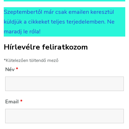
Szeptembertől már csak emailen keresztül
küldjük a cikkeket teljes terjedelemben. Ne
maradj le róla!
Hírlevélre feliratkozom
*Kötelezően töltendő mező
Név
*
Email
*