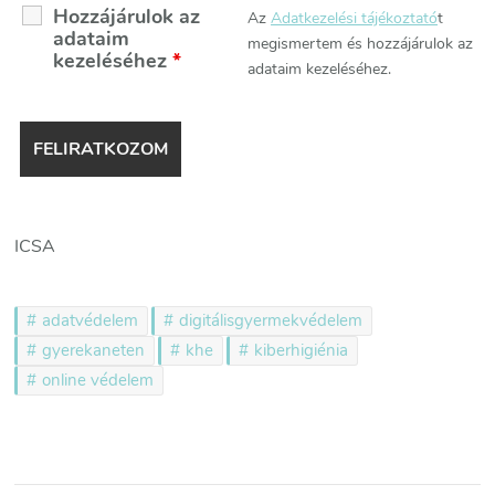
Hozzájárulok az
Az
Adatkezelési tájékoztató
t
adataim
megismertem és hozzájárulok az
kezeléséhez
*
adataim kezeléséhez.
ICSA
adatvédelem
digitálisgyermekvédelem
gyerekaneten
khe
kiberhigiénia
online védelem