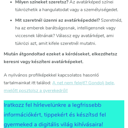
Milyen színeket szeretsz?
Az avatárképed színei
tükrözhetik a hangulatodat vagy a személyiségedet.
Mit szeretnél üzenni az avatárképeddel?
Szeretnéd,
ha az emberek barátságosnak, intelligensnek vagy
viccesnek látnának? Válassz egy avatárképet, ami
tükrözi azt, amit kifele szeretnél mutatni.
Miután átgondoltad ezeket a kérdéseket, elkezdhetsz
keresni vagy készíteni avatárképeket.
A nyilvános profilképekkel kapcsolatos hasonló
tartalmainkat itt találod:
A net nem felejt!? Gondolj bele,
mielőtt posztolsz a gyerekedről!
Iratkozz fel hírlevelünkre a legfrissebb
információkért, tippekért és készítsd fel
gyermeked a digitális világ kihívásaira!