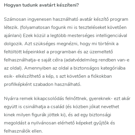
Hogyan tudunk avatárt készíteni?
Számosan ingyenesen használható avatár készítő program
létezik. (folyamatosan fogunk mi is teszteléseket követően
ajánlani) Ezek közül a legtöbb mesterséges intelligenciával
dolgozik. Azt szükséges megnézni, hogy mi történik a
feltöltött képeinkkel a programban és az üzemeltető
felhasználhatja-e saját célra (adatvédelmileg rendben van-e
az oldal). Amennyiben az oldal a biztonságos kategóriába
esik- elkészíthető a kép, s azt követően a fiókokban
profilképként szabadon használható.
Nyárra remek kikapcsolódás felnőttnek, gyereknek- ezt akár
együtt is csinálhatja a család (és közben jókat nevethet
kinek milyen figurák jöttek ki), és ad egy biztonsági
megoldást a nyilvánosan elérhető képeket gyűjtők és
felhasználók ellen.