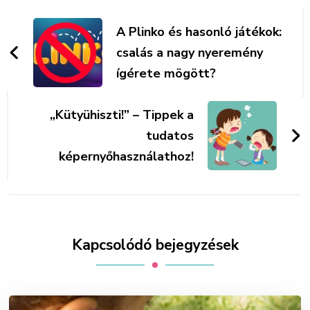
Bejegyzések
navigációja
A Plinko és hasonló játékok:
csalás a nagy nyeremény
ígérete mögött?
„Kütyühiszti!” – Tippek a
tudatos
képernyőhasználathoz!
Kapcsolódó bejegyzések