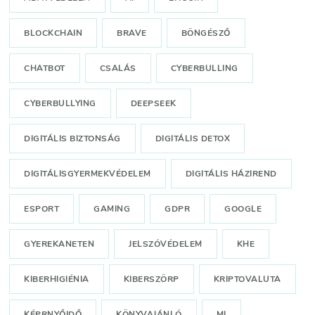
BLOCKCHAIN
BRAVE
BÖNGÉSZŐ
CHATBOT
CSALÁS
CYBERBULLING
CYBERBULLYING
DEEPSEEK
DIGITÁLIS BIZTONSÁG
DIGITÁLIS DETOX
DIGITÁLISGYERMEKVÉDELEM
DIGITÁLIS HÁZIREND
ESPORT
GAMING
GDPR
GOOGLE
GYEREKANETEN
JELSZÓVÉDELEM
KHE
KIBERHIGIÉNIA
KIBERSZÖRP
KRIPTOVALUTA
KÉPRNYŐIDŐ
KÖNYVAJÁNLÓ
MI