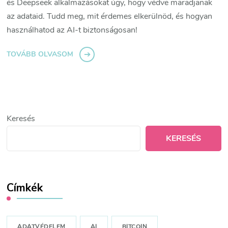
és Deepseek alkalmazásokat úgy, hogy védve maradjanak
az adataid. Tudd meg, mit érdemes elkerülnöd, és hogyan
használhatod az AI-t biztonságosan!
TOVÁBB OLVASOM
Keresés
KERESÉS
Címkék
ADATVÉDELEM
AI
BITCOIN