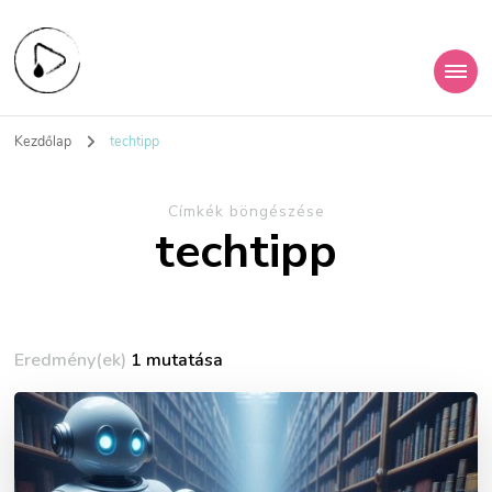
KiberHigiénia
A digitális jövőd védelme
Kezdőlap
techtipp
Egyesület
Címkék böngészése
techtipp
Eredmény(ek)
1 mutatása