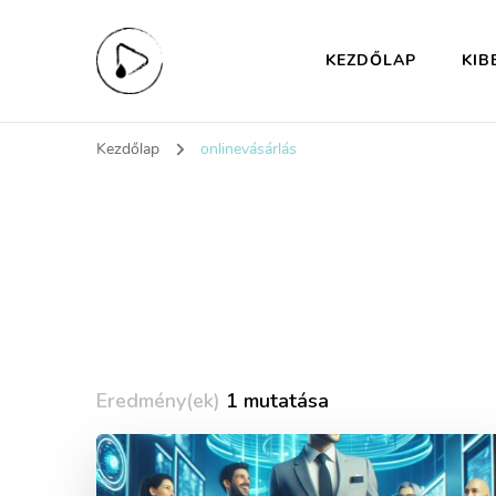
KEZDŐLAP
KIB
KiberHigiénia Eg
A digitális jövőd védelme
Kezdőlap
onlinevásárlás
Eredmény(ek)
1 mutatása