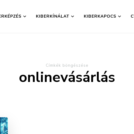
ERKÉPZÉS
KIBERKÍNÁLAT
KIBERKAPOCS
C
yesület
Címkék böngészése
onlinevásárlás