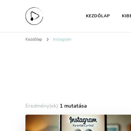
KEZDŐLAP
KIB
KiberHigiénia Eg
A digitális jövőd védelme
Kezdőlap
Instagram
Eredmény(ek)
1 mutatása