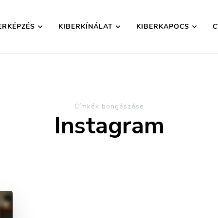
ERKÉPZÉS
KIBERKÍNÁLAT
KIBERKAPOCS
C
yesület
Címkék böngészése
Instagram