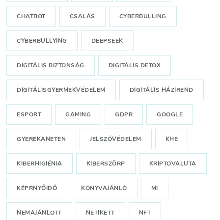
CHATBOT
CSALÁS
CYBERBULLING
CYBERBULLYING
DEEPSEEK
DIGITÁLIS BIZTONSÁG
DIGITÁLIS DETOX
DIGITÁLISGYERMEKVÉDELEM
DIGITÁLIS HÁZIREND
ESPORT
GAMING
GDPR
GOOGLE
GYEREKANETEN
JELSZÓVÉDELEM
KHE
KIBERHIGIÉNIA
KIBERSZÖRP
KRIPTOVALUTA
KÉPRNYŐIDŐ
KÖNYVAJÁNLÓ
MI
NEMAJÁNLOTT
NETIKETT
NFT