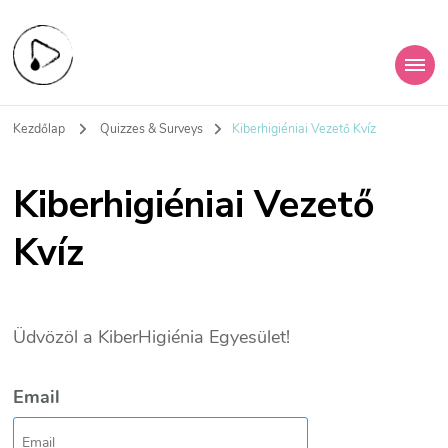
KiberHigiénia
A digitális jövőd védelme
Kezdőlap
Quizzes & Surveys
Kiberhigiéniai Vezető Kvíz
Egyesület
Kiberhigiéniai Vezető
Kvíz
Üdvözöl a KiberHigiénia Egyesület!
Email