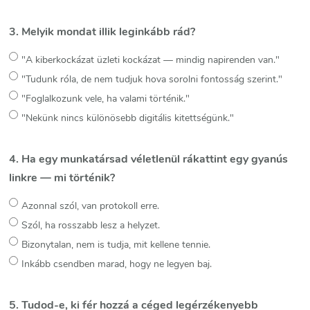
3. Melyik mondat illik leginkább rád?
"A kiberkockázat üzleti kockázat — mindig napirenden van."
"Tudunk róla, de nem tudjuk hova sorolni fontosság szerint."
"Foglalkozunk vele, ha valami történik."
"Nekünk nincs különösebb digitális kitettségünk."
4. Ha egy munkatársad véletlenül rákattint egy gyanús
linkre — mi történik?
Azonnal szól, van protokoll erre.
Szól, ha rosszabb lesz a helyzet.
Bizonytalan, nem is tudja, mit kellene tennie.
Inkább csendben marad, hogy ne legyen baj.
5. Tudod-e, ki fér hozzá a céged legérzékenyebb