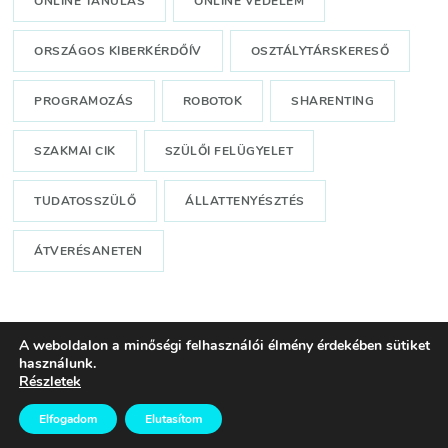
ONLINE TANULÁS
ONLINE VÉDELEM
ORSZÁGOS KIBERKÉRDŐÍV
OSZTÁLYTÁRSKERESŐ
PROGRAMOZÁS
ROBOTOK
SHARENTING
SZAKMAI CIK
SZÜLŐI FELÜGYELET
TUDATOSSZÜLŐ
ÁLLATTENYÉSZTÉS
ÁTVERÉSANETEN
A weboldalon a minőségi felhasználói élmény érdekében sütiket
Minden jog fenntartva!© KiberHigiénia Egyesület, 2024-
használunk.
Részletek
2026.
Blossom Coach | Fejlesztette
Blossom
Themes
.Készítette:
WordPress
.
Elfogadom
Elutasítom