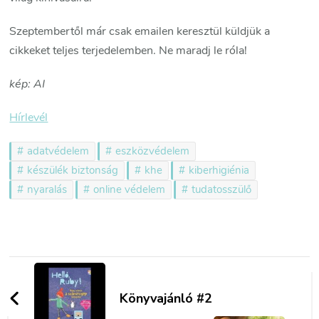
Szeptembertől már csak emailen keresztül küldjük a
cikkeket teljes terjedelemben. Ne maradj le róla!
kép: AI
Hírlevél
adatvédelem
eszközvédelem
készülék biztonság
khe
kiberhigiénia
nyaralás
online védelem
tudatosszülő
Bejegyzések
navigációja
Könyvajánló #2