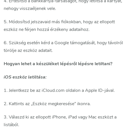
4. Értesítsd a bankkártya-társaságot, hogy letiltsa a kártyát,
nehogy visszaéljenek vele.
5. Módosítsd jelszavaid más fiókokban, hogy az ellopott
eszköz ne férjen hozzá érzékeny adataihoz.
6. Szükség esetén kérd a Google támogatását, hogy távolról
törölje az eszköz adatait.
Hogyan lehet a készüléket lépésről lépésre letiltani?
iOS eszköz letiltása:
1. Jelentkezz be az iCloud.com oldalon a Apple ID-jával.
2. Kattints az „Eszköz megkeresése” ikonra.
3. Válaszd ki az ellopott iPhone, iPad vagy Mac eszközt a
listából.