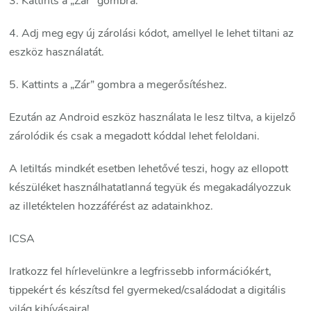
3. Kattints a „Zár” gombra.
4. Adj meg egy új zárolási kódot, amellyel le lehet tiltani az
eszköz használatát.
5. Kattints a „Zár” gombra a megerősítéshez.
Ezután az Android eszköz használata le lesz tiltva, a kijelző
zárolódik és csak a megadott kóddal lehet feloldani.
A letiltás mindkét esetben lehetővé teszi, hogy az ellopott
készüléket használhatatlanná tegyük és megakadályozzuk
az illetéktelen hozzáférést az adatainkhoz.
ICSA
Iratkozz fel hírlevelünkre a legfrissebb információkért,
tippekért és készítsd fel gyermeked/családodat a digitális
világ kihívásaira!