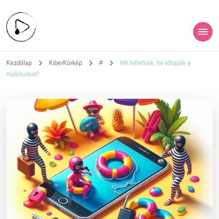
KiberHigiénia
A digitális jövőd védelme
Kezdőlap
KiberKörkép
#
Mit tehetünk, ha ellopják a
Egyesület
mobilunkat?