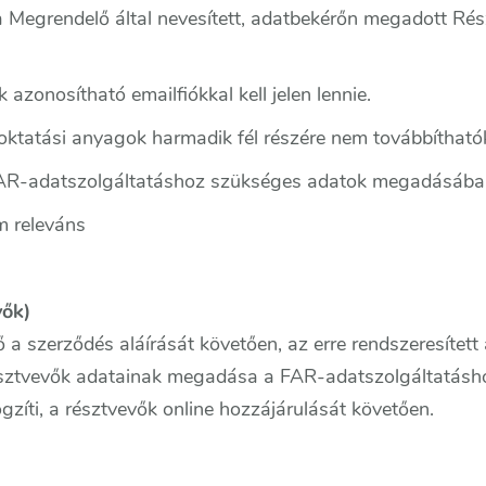
 Megrendelő által nevesített, adatbekérőn megadott Rés
azonosítható emailfiókkal kell jelen lennie.
oktatási anyagok harmadik fél részére nem továbbítható
FAR-adatszolgáltatáshoz szükséges adatok megadásába
m releváns
vők)
a szerződés aláírását követően, az erre rendszeresített
észtvevők adatainak megadása a FAR-adatszolgáltatásho
zíti, a résztvevők online hozzájárulását követően.