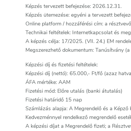
Képzés tervezett befejezése: 2026.12.31.
Képzés ütemezése: egyéni a tervezett befejezé
Online platform / hozzáférési cím: a résztvev
Technikai feltételek: Internetkapcsolat és meg
A képzés célja: 17/2025. (VII. 24.) EM rendel
Megszerezhető dokumentum: Tanúsítvány (a F
Képzési díj és fizetési feltételek:
Képzési díj (nettó): 65.000,- Ft/fő (azaz hatva
ÁFA mértéke: AAM
Fizetési mód: Előre utalás (banki átutalás)
Fizetési határidő 15 nap
Számlázás alapja: A Megrendelő és a Képző k
Kedvezménnyel rendelkező megrendelő esetébe
A képzési díjat a Megrendelő fizeti; a Résztve