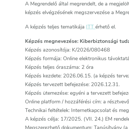
A Megrendelő által megrendelt, de a megjelölt
képzés elvégzésének megszervezése a Megren
A képzés teljes tematikája
ITT
érhető el.
Képzés megnevezése: Kiberbiztonsági tuda
Képzés azonosítója: K/2026/080468
Képzés formája: Online elektronikus távoktat
Képzés teljes óraszáma: 2 óra
Képzés kezdete: 2026.06.15. (a képzés tervez
Képzés tervezett befejezése: 2026.12.31.
Képzés ütemezése: egyéni a tervezett befejezé
Online platform / hozzáférési cím: a résztvev
Technikai feltételek: Internetkapcsolat és meg
A képzés célja: 17/2025. (VII. 24.) EM rendel
Megszerezhető dokumentum: Tanúsítvány (a F