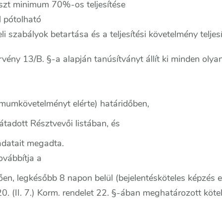
eszt minimum 70%-os teljesítése
ul pótolható
eli szabályok betartása és a teljesítési követelmény teljes
vény 13/B. §-a alapján tanúsítványt állít ki minden olya
inimumkövetelményt elérte) határidőben,
átadott Résztvevői listában, és
datait megadta.
ovábbítja a
ően, legkésőbb 8 napon belül (bejelentésköteles képzés e
0. (II. 7.) Korm. rendelet 22. §-ában meghatározott köte