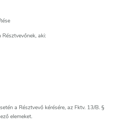
ítése
n Résztvevőnek, aki:
setén a Résztvevő kérésére, az Fktv. 13/B. §
lező elemeket.