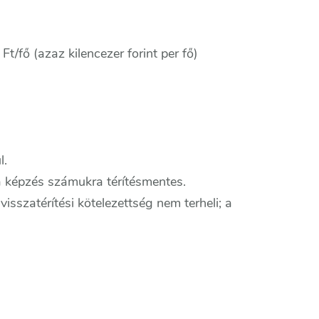
 Ft/fő (azaz kilencezer forint per fő)
l.
, a képzés számukra térítésmentes.
isszatérítési kötelezettség nem terheli; a