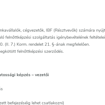
unkavállalók, cégvezetők, IBF (Résztvevők) számára nyújt
 felnőttképzési szolgáltatás igénybevételének feltételeit
 (II. 7.) Korm. rendelet 21. §-ának megfelelően.
egkötött felnőttképzési szerződés.
tossági képzés – vezetői
ás
ett befejezéséig lehet csatlakozni)