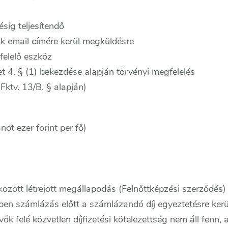
sig teljesítendő
ők email címére kerül megküldésre
felelő eszköz
et 4. § (1) bekezdése alapján törvényi megfelelés
ktv. 13/B. § alapján)
nöt ezer forint per fő)
özött létrejött megállapodás (Felnőttképzési szerződés)
n számlázás előtt a számlázandó díj egyeztetésre kerü
vők felé közvetlen díjfizetési kötelezettség nem áll fenn