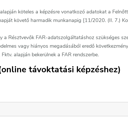
 alapján köteles a képzésre vonatkozó adatokat a Felnőt
apját követő harmadik munkanapig [11/2020. (II. 7.) Kor
gy a Résztvevők FAR-adatszolgáltatáshoz szükséges sz
edelmes vagy hiányos megadásából eredő következmények
 Fktv. alapján bekerülnek a FAR rendszerbe.
line távoktatási képzéshez)