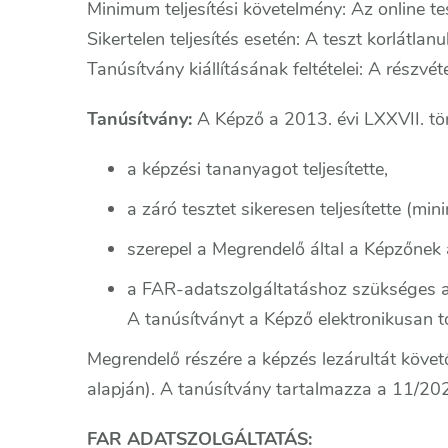
Minimum teljesítési követelmény: Az online t
Sikertelen teljesítés esetén: A teszt korlátlan
Tanúsítvány kiállításának feltételei: A részvét
Tanúsítvány:
A Képző a 2013. évi LXXVII. tör
a képzési tananyagot teljesítette,
a záró tesztet sikeresen teljesítette (m
szerepel a Megrendelő által a Képzőnek 
a FAR-adatszolgáltatáshoz szükséges a
A tanúsítványt a Képző elektronikusan t
Megrendelő részére a képzés lezárultát követ
alapján). A tanúsítvány tartalmazza a 11/202
FAR ADATSZOLGÁLTATÁS: