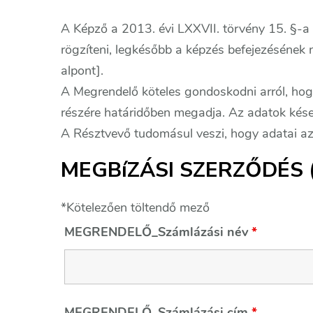
A Képző a 2013. évi LXXVII. törvény 15. §-a
rögzíteni, legkésőbb a képzés befejezésének n
alpont].
A Megrendelő köteles gondoskodni arról, ho
részére határidőben megadja. Az adatok kés
A Résztvevő tudomásul veszi, hogy adatai az
MEGBíZÁSI SZERZŐDÉS (on
*Kötelezően töltendő mező
MEGRENDELŐ_Számlázási név
*
MEGRENDELŐ_Számlázási cím
*