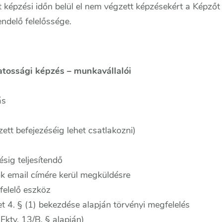
 képzési időn belül el nem végzett képzésekért a Képzőt v
delő felelőssége.
tossági képzés – munkavállalói
ás
ett befejezéséig lehet csatlakozni)
sig teljesítendő
ők email címére kerül megküldésre
felelő eszköz
et 4. § (1) bekezdése alapján törvényi megfelelés
ktv. 13/B. § alapján)