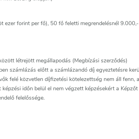
t ezer forint per fő), 50 fő feletti megrendelésnél 9.000,-
özött létrejött megállapodás (Megbízási szerződés)
n számlázás előtt a számlázandó díj egyeztetésre kerü
vők felé közvetlen díjfizetési kötelezettség nem áll fenn
 képzési időn belül el nem végzett képzésekért a Képzőt v
delő felelőssége.