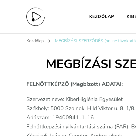
KEZDŐLAP
KIB
KiberHigiénia Eg
A digitális jövőd védelme
Kezdőlap
MEGBÍZÁSI SZERZŐDÉS (online távoktatás
MEGBÍZÁSI SZER
FELNŐTTKÉPZŐ (Megbízott) ADATAI:
Szervezet neve: KiberHigiénia Egyesület
Székhely: 5000 Szolnok, Hild Viktor u. 8. 1/8.
Adószám: 19400941-1-16
Felnőttképzési nyilvántartási száma (FAR):
Képviseli: Ivánka-Csontos Andrea elnök