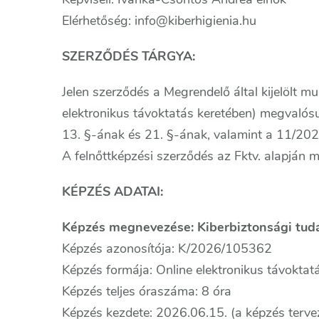
Elérhetőség: info@kiberhigienia.hu
SZERZŐDÉS TÁRGYA:
Jelen szerződés a Megrendelő által kijelölt m
elektronikus távoktatás keretében) megvalósuló
13. §-ának és 21. §-ának, valamint a 11/2020.
A felnőttképzési szerződés az Fktv. alapján m
KÉPZÉS ADATAI:
Képzés megnevezése: Kiberbiztonsági tuda
Képzés azonosítója: K/2026/105362
Képzés formája: Online elektronikus távoktat
Képzés teljes óraszáma: 8 óra
Képzés kezdete: 2026.06.15. (a képzés tervez