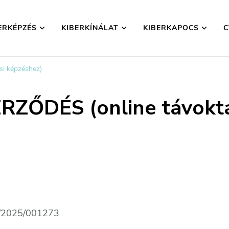
ERKÉPZÉS
KIBERKÍNÁLAT
KIBERKAPOCS
C
yesület
i képzéshez)
ZŐDÉS (online távokta
 B/2025/001273