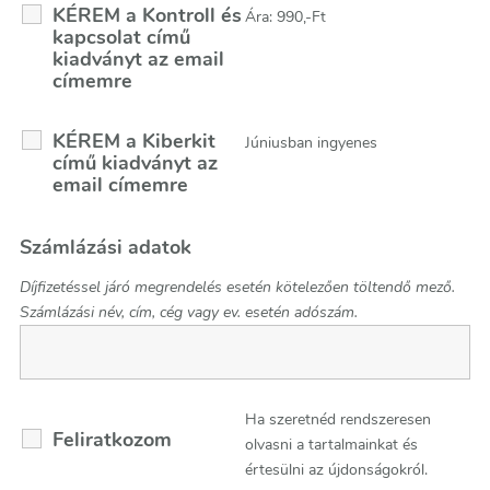
KÉREM a Kontroll és
Ára: 990,-Ft
kapcsolat című
kiadványt az email
címemre
KÉREM a Kiberkit
Júniusban ingyenes
című kiadványt az
email címemre
Számlázási adatok
Díjfizetéssel járó megrendelés esetén kötelezően töltendő mező.
Számlázási név, cím, cég vagy ev. esetén adószám.
Ha szeretnéd rendszeresen
Feliratkozom
olvasni a tartalmainkat és
értesülni az újdonságokról.