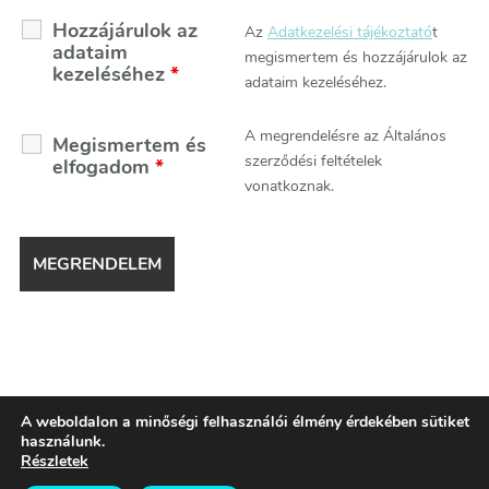
Hozzájárulok az
Az
Adatkezelési tájékoztató
t
adataim
megismertem és hozzájárulok az
kezeléséhez
*
adataim kezeléséhez.
A megrendelésre az Általános
Megismertem és
szerződési feltételek
elfogadom
*
vonatkoznak.
A weboldalon a minőségi felhasználói élmény érdekében sütiket
Minden jog fenntartva!© KiberHigiénia Egyesület, 2024-
használunk.
Részletek
2026.
Blossom Coach | Fejlesztette
Blossom