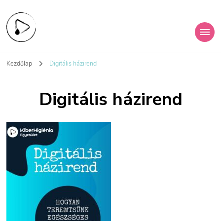
KiberHigiénia
A digitális jövőd védelme
Kezdőlap
Digitális házirend
Egyesület
Digitális házirend